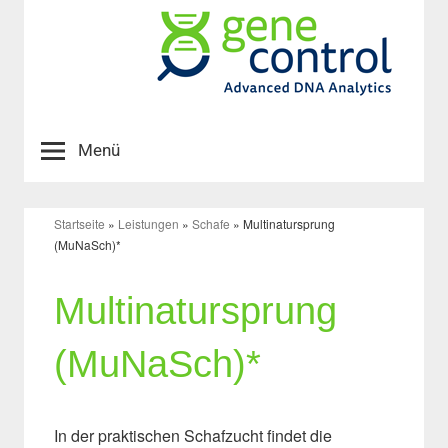
Zum
Inhalt
springen
GeneControl
Ein
Unternehmen
Menü
bayerischer
Tierzuchteinrichtungen
Startseite
»
Leistungen
»
Schafe
»
Multinatursprung
(MuNaSch)*
Multinatursprung
(MuNaSch)*
In der praktischen Schafzucht findet die