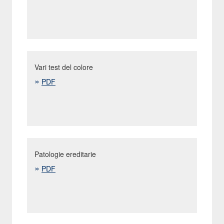
Vari test del colore
PDF
Aspetto
Possibile
Possibile
esteriore
genotipo
discendenza
con
accoppiamento
con
eeaa
Patologie ereditarie
morelli nessun
baio come
PDF
discendenza
sauro
possibili tutti i
eeAa
colori del
mantello