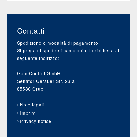
nessun morello
eeAA
possibile
Contatti
nessun morello
EEAA
e sauro
Spedizione e modalità di pagamento
possibile
Si prega di spedire i campioni e la richiesta al
nessun sauro
seguente indirizzo:
EEAa
possibile
baio
GeneControl GmbH
nessun morello
EeAA
Senator-Gerauer-Str. 23 a
possibile
85586 Grub
possibili tutti i
EeAa
colori del
Note legali
mantello
Imprint
Privacy notice
Eeaa
possibili sauri
morello
EEaa
solo morelli